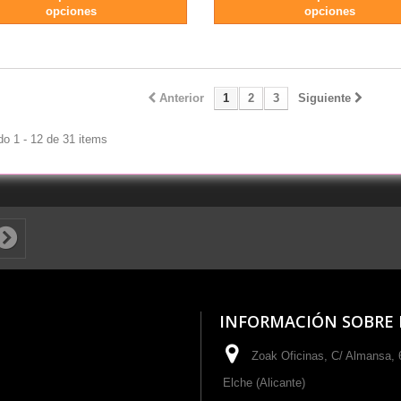
opciones
opciones
Anterior
1
2
3
Siguiente
o 1 - 12 de 31 items
INFORMACIÓN SOBRE 
Zoak Oficinas, C/ Almansa, 6
Elche (Alicante)