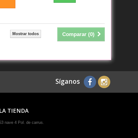
Mostrar todos
Comparar (
0
)
Síganos
LA TIENDA
3 nave 4 Pol. de carrus.