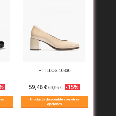
PITILLOS 10830
5%
59,46 €
-15%
69,95 €
ras
Producto disponible con otras
opciones