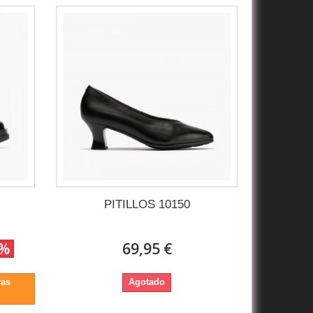
PITILLOS 10150
0%
69,95 €
ras
Agotado