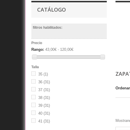
CATÁLOGO
filtros habilitados:
Precio
Rango:
43,00€ - 120,00€
Talla
ZAPA
35
(1)
36
(31)
Ordenar
37
(31)
38
(31)
39
(31)
40
(31)
Mostrand
41
(31)