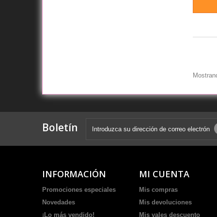
Mostrand
Boletín
INFORMACIÓN
MI CUENTA
Promociones especiales
Mis compras
Novedades
Mis devoluciones
¡Lo más vendido!
Mis vales descuento