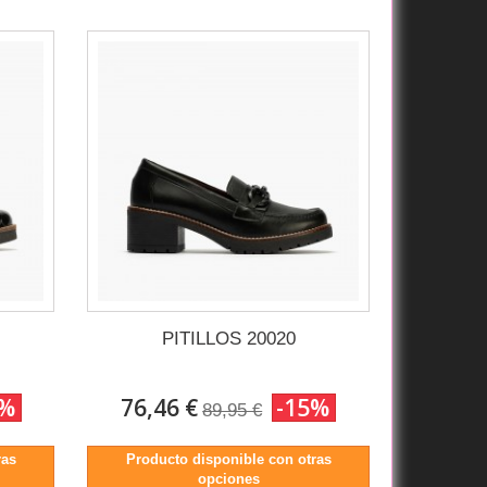
PITILLOS 20020
5%
76,46 €
-15%
89,95 €
ras
Producto disponible con otras
opciones